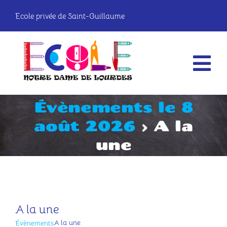
Passer
Ecole privée de Saint-Guillaume
au
contenu
Tog
Nav
Évènements le 8
La vie à l’école
août 2026
› A la
Les classes
une
Infos pratiques
OGEC
A la une
A la une
Évènements