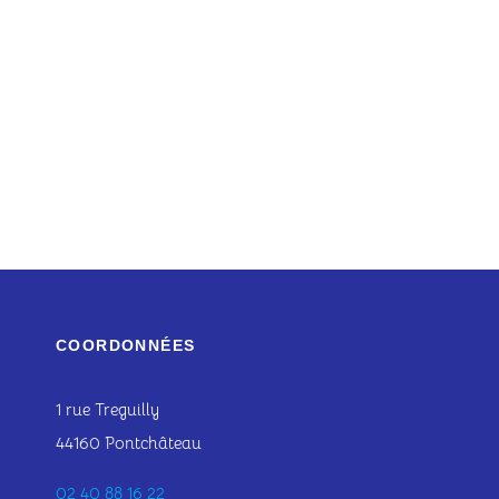
COORDONNÉES
1 rue Treguilly
44160 Pontchâteau
02 40 88 16 22