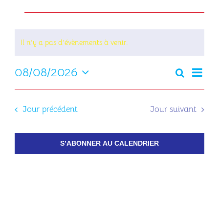
Contact
Évènements
for
Il n’y a pas d’évènements à venir.
8
Notice
août
Na
08/08/2026
2026
Recherch
Reche
Jour
de
Sélectionnez
et
vu
une
navig
Év
date.
Jour précédent
Jour suivant
de
vues
S’ABONNER AU CALENDRIER
Évèn