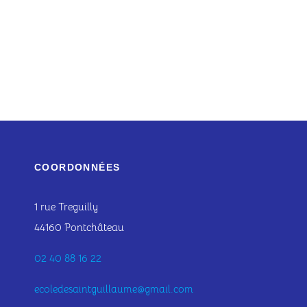
COORDONNÉES
1 rue Treguilly
44160 Pontchâteau
02 40 88 16 22
ecoledesaintguillaume@gmail.com