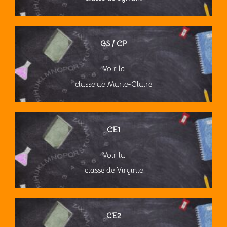
GS / CP
Voir la
classe de Marie-Claire
CE1
Voir la
classe de Virginie
CE2