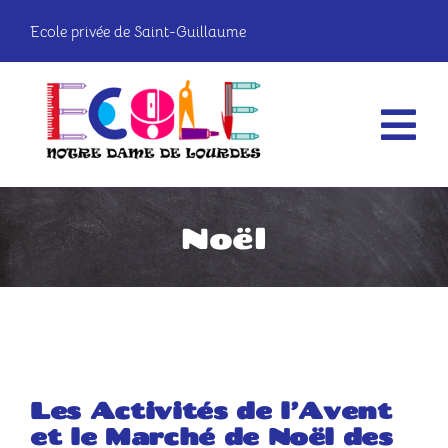
Passer
Ecole privée de Saint-Guillaume
au
contenu
Tog
Nav
La vie à l’école
Noël
Les classes
Infos pratiques
OGEC
Les Activités de l’Avent
et le Marché de Noël des