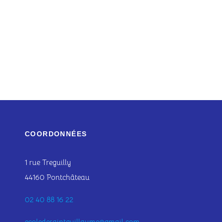
COORDONNÉES
1 rue Treguilly
44160 Pontchâteau
02 40 88 16 22
ecoledesaintguillaume@gmail.com