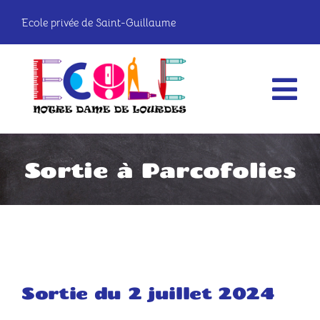
Passer
Ecole privée de Saint-Guillaume
au
contenu
Tog
Nav
La vie à l’école
Sortie à Parcofolies
Les classes
Infos pratiques
OGEC
Sortie du 2 juillet 2024