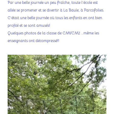
Par une belle journée un peu fraîche, toute l’école est
Contact
allée se promener et se divertir à La Baule, à Parcofolies.
C’était une belle journée où tous les enfants en ont bien
profité et se sont amusés!
Quelques photos de la classe de CM1/CM2 …même les
enseignants ont décompressé!!