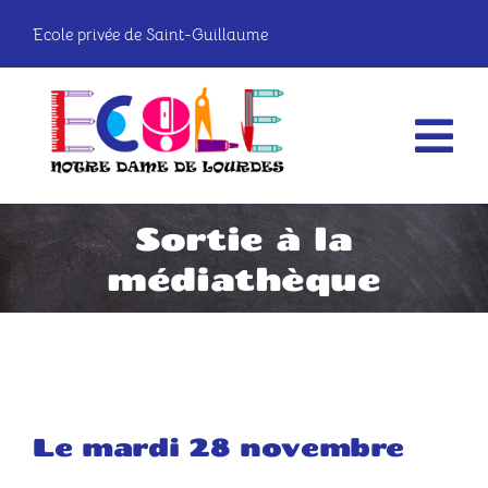
Passer
Ecole privée de Saint-Guillaume
au
contenu
Tog
Nav
La vie à l’école
Sortie à la
médiathèque
Les classes
Infos pratiques
OGEC
Le mardi 28 novembre